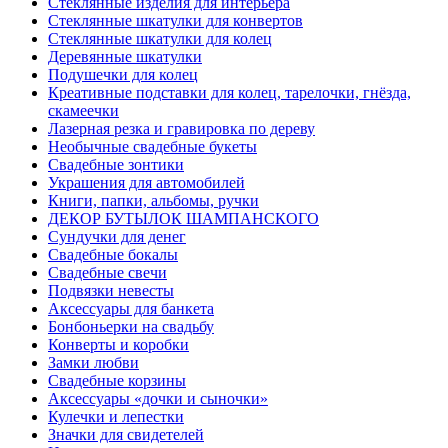
Стеклянные изделия для интерьера
Стеклянные шкатулки для конвертов
Cтеклянные шкатулки для колец
Деревянные шкатулки
Подушечки для колец
Креативные подставки для колец, тарелочки, гнёзда,
скамеечки
Лазерная резка и гравировка по дереву
Необычные свадебные букеты
Свадебные зонтики
Украшения для автомобилей
Книги, папки, альбомы, ручки
ДЕКОР БУТЫЛОК ШАМПАНСКОГО
Сундучки для денег
Свадебные бокалы
Свадебные свечи
Подвязки невесты
Аксессуары для банкета
Бонбоньерки на свадьбу
Конверты и коробки
Замки любви
Свадебные корзины
Аксессуары «дочки и сыночки»
Кулечки и лепестки
Значки для свидетелей