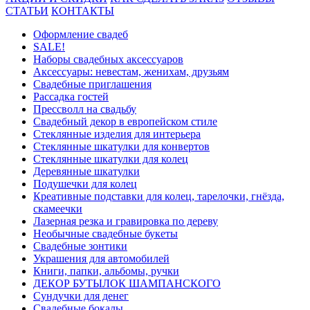
СТАТЬИ
КОНТАКТЫ
Оформление свадеб
SALE!
Наборы свадебных аксессуаров
Аксессуары: невестам, женихам, друзьям
Свадебные приглашения
Рассадка гостей
Прессволл на свадьбу
Свадебный декор в европейском стиле
Стеклянные изделия для интерьера
Стеклянные шкатулки для конвертов
Cтеклянные шкатулки для колец
Деревянные шкатулки
Подушечки для колец
Креативные подставки для колец, тарелочки, гнёзда,
скамеечки
Лазерная резка и гравировка по дереву
Необычные свадебные букеты
Свадебные зонтики
Украшения для автомобилей
Книги, папки, альбомы, ручки
ДЕКОР БУТЫЛОК ШАМПАНСКОГО
Сундучки для денег
Свадебные бокалы