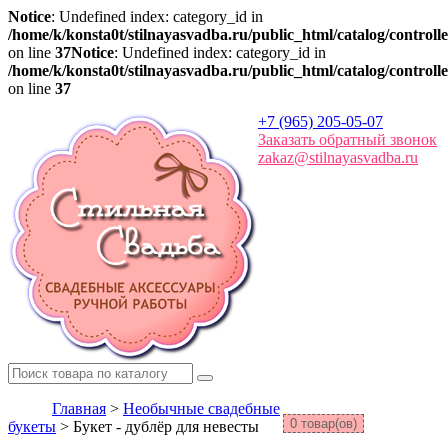
Notice
: Undefined index: category_id in
/home/k/konsta0t/stilnayasvadba.ru/public_html/catalog/controll
on line
37
Notice
: Undefined index: category_id in
/home/k/konsta0t/stilnayasvadba.ru/public_html/catalog/controll
on line
37
+7 (965) 205-05-07
Заказать обратный звонок
zakaz@stilnayasvadba.ru
Главная
>
Необычные свадебные
0 товар(ов)
букеты
> Букет - дублёр для невесты