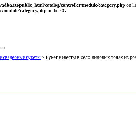
svadba.ru/public_html/catalog/controller/module/category.php
on l
er/module/category.php
on line
37
 свадебные букеты
> Букет невесты в бело-лиловых тонах из ро