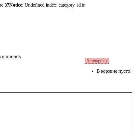
ine
37
Notice
: Undefined index: category_id in
з и пионов
0 товар(ов)
В корзине пусто!