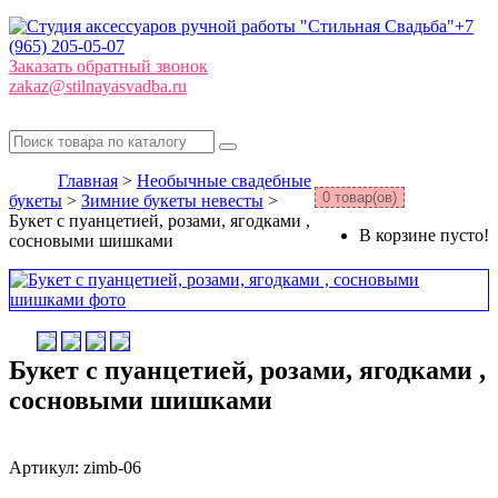
+7
(965) 205-05-07
Заказать обратный звонок
zakaz@stilnayasvadba.ru
Главная
>
Необычные свадебные
0 товар(ов)
букеты
>
Зимние букеты невесты
>
Букет с пуанцетией, розами, ягодками ,
В корзине пусто!
сосновыми шишками
Букет с пуанцетией, розами, ягодками ,
сосновыми шишками
Артикул: zimb-06