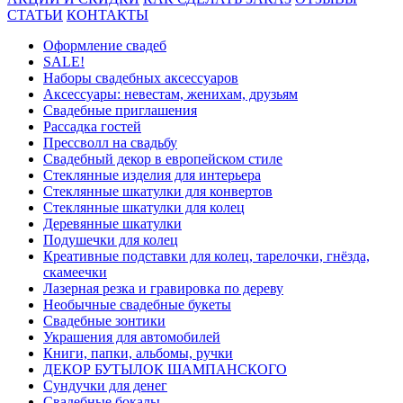
СТАТЬИ
КОНТАКТЫ
Оформление свадеб
SALE!
Наборы свадебных аксессуаров
Аксессуары: невестам, женихам, друзьям
Свадебные приглашения
Рассадка гостей
Прессволл на свадьбу
Свадебный декор в европейском стиле
Стеклянные изделия для интерьера
Стеклянные шкатулки для конвертов
Cтеклянные шкатулки для колец
Деревянные шкатулки
Подушечки для колец
Креативные подставки для колец, тарелочки, гнёзда,
скамеечки
Лазерная резка и гравировка по дереву
Необычные свадебные букеты
Свадебные зонтики
Украшения для автомобилей
Книги, папки, альбомы, ручки
ДЕКОР БУТЫЛОК ШАМПАНСКОГО
Сундучки для денег
Свадебные бокалы