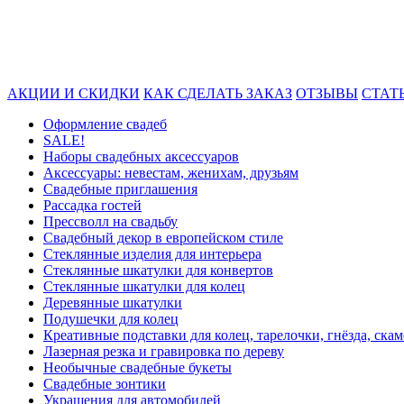
АКЦИИ И СКИДКИ
КАК СДЕЛАТЬ ЗАКАЗ
ОТЗЫВЫ
СТАТ
Оформление свадеб
SALE!
Наборы свадебных аксессуаров
Аксессуары: невестам, женихам, друзьям
Свадебные приглашения
Рассадка гостей
Прессволл на свадьбу
Свадебный декор в европейском стиле
Стеклянные изделия для интерьера
Стеклянные шкатулки для конвертов
Cтеклянные шкатулки для колец
Деревянные шкатулки
Подушечки для колец
Креативные подставки для колец, тарелочки, гнёзда, ска
Лазерная резка и гравировка по дереву
Необычные свадебные букеты
Свадебные зонтики
Украшения для автомобилей